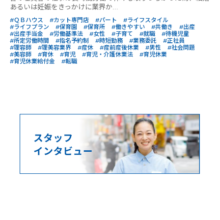
あるいは妊娠をきっかけに業界か...
#ＱＢハウス
#カット専門店
#パート
#ライフスタイル
#ライフプラン
#保育園
#保育所
#働きやすい
#共働き
#出産
#出産手当金
#労働基準法
#女性
#子育て
#就職
#待機児童
#所定労働時間
#指名予約制
#時短勤務
#業務委託
#正社員
#理容師
#理美容業界
#産休
#産前産後休業
#男性
#社会問題
#美容師
#育休
#育児
#育児・介護休業法
#育児休業
#育児休業給付金
#転職