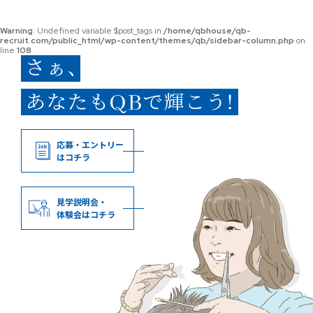
Warning
: Undefined variable $post_tags in
/home/qbhouse/qb-
recruit.com/public_html/wp-content/themes/qb/sidebar-column.php
on
line
108
応募・エントリー
はコチラ
見学説明会・
体験会はコチラ