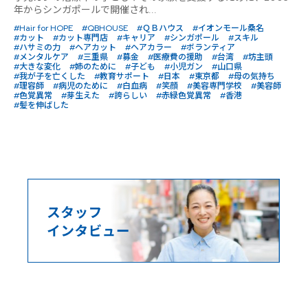
年からシンガポールで開催され...
#Hair for HOPE
#QBHOUSE
#ＱＢハウス
#イオンモール桑名
#カット
#カット専門店
#キャリア
#シンガポール
#スキル
#ハサミの力
#ヘアカット
#ヘアカラー
#ボランティア
#メンタルケア
#三重県
#募金
#医療費の援助
#台湾
#坊主頭
#大きな変化
#姉のために
#子ども
#小児ガン
#山口県
#我が子を亡くした
#教育サポート
#日本
#東京都
#母の気持ち
#理容師
#病児のために
#白血病
#笑顔
#美容専門学校
#美容師
#色覚異常
#芽生えた
#誇らしい
#赤緑色覚異常
#香港
#髪を伸ばした