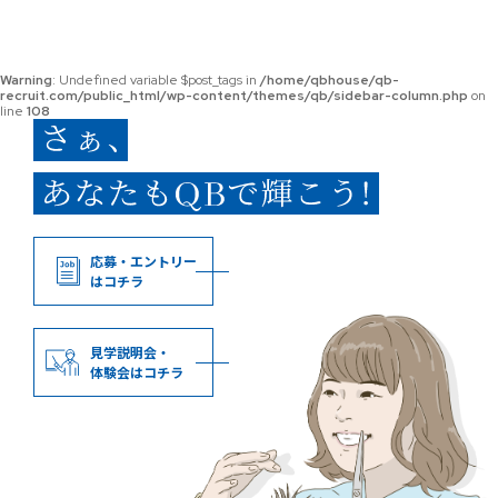
Warning
: Undefined variable $post_tags in
/home/qbhouse/qb-
recruit.com/public_html/wp-content/themes/qb/sidebar-column.php
on
line
108
応募・エントリー
はコチラ
見学説明会・
体験会はコチラ