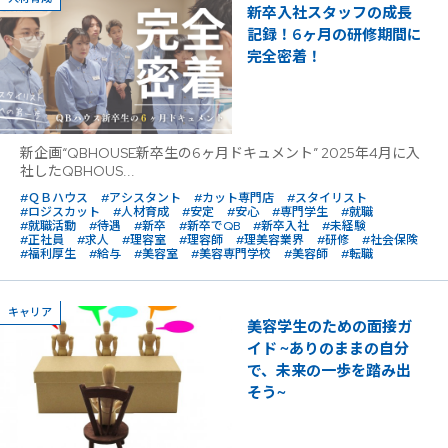
新卒入社スタッフの成長
記録！6ヶ月の研修期間に
完全密着！
新企画“QBHOUSE新卒生の6ヶ月ドキュメント” 2025年4月に入
社したQBHOUS...
#ＱＢハウス
#アシスタント
#カット専門店
#スタイリスト
#ロジスカット
#人材育成
#安定
#安心
#専門学生
#就職
#就職活動
#待遇
#新卒
#新卒でQB
#新卒入社
#未経験
#正社員
#求人
#理容室
#理容師
#理美容業界
#研修
#社会保険
#福利厚生
#給与
#美容室
#美容専門学校
#美容師
#転職
キャリア
美容学生のための面接ガ
イド ~ありのままの自分
で、未来の一歩を踏み出
そう~