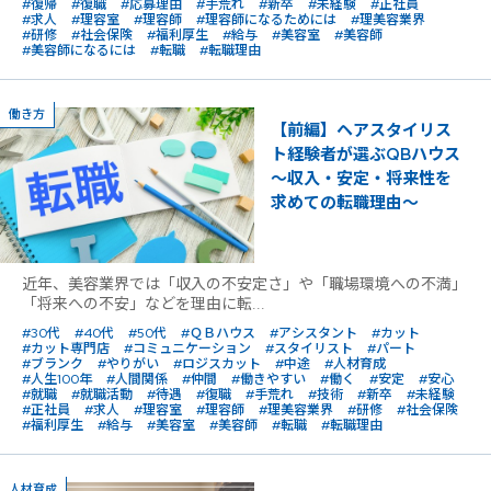
#復帰
#復職
#応募理由
#手荒れ
#新卒
#未経験
#正社員
#求人
#理容室
#理容師
#理容師になるためには
#理美容業界
#研修
#社会保険
#福利厚生
#給与
#美容室
#美容師
#美容師になるには
#転職
#転職理由
働き方
【前編】ヘアスタイリス
ト経験者が選ぶQBハウス
〜収入・安定・将来性を
求めての転職理由〜
近年、美容業界では「収入の不安定さ」や「職場環境への不満」
「将来への不安」などを理由に転...
#30代
#40代
#50代
#ＱＢハウス
#アシスタント
#カット
#カット専門店
#コミュニケーション
#スタイリスト
#パート
#ブランク
#やりがい
#ロジスカット
#中途
#人材育成
#人生100年
#人間関係
#仲間
#働きやすい
#働く
#安定
#安心
#就職
#就職活動
#待遇
#復職
#手荒れ
#技術
#新卒
#未経験
#正社員
#求人
#理容室
#理容師
#理美容業界
#研修
#社会保険
#福利厚生
#給与
#美容室
#美容師
#転職
#転職理由
人材育成