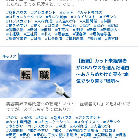
したね。周りを見渡すと、すでに...
#ＱＢハウス
#アシスタント
#カット
#カット専門店
#コミュニケーション
#サロン見学
#スタイリスト
#ブランク
#ロジスカット
#人材育成
#人生100年
#人間関係
#仲間
#働きやすい
#働く
#口コミ
#子ども
#安定
#安心
#就職
#就職活動
#待遇
#復帰
#手荒れ
#技術
#新卒
#新卒求人
#未経験
#正社員
#求人
#理容室
#理容師
#理美容学生
#理美容業界
#研修
#社会保険
#福利厚生
#美容室
#美容師
キャリア
【後編】カット未経験者
がQBハウスを選んだ理由
〜あきらめかけた夢を“本
気でやり直す”場所〜
美容業界で専門店への転職というと「経験者向け」と思われがち
ですが、必ずしもそうではありま...
#30代
#40代
#50代
#ＱＢハウス
#アシスタント
#カット専門店
#コミュニケーション
#スタイリスト
#ブランク
#やりがい
#ロジスカット
#中途
#人材育成
#人生100年
#人間関係
#働きやすい
#働く
#再挑戦できる場所
#口コミ
#安定
#安心
#安心して長く働ける場所
#就職
#就職活動
#待遇