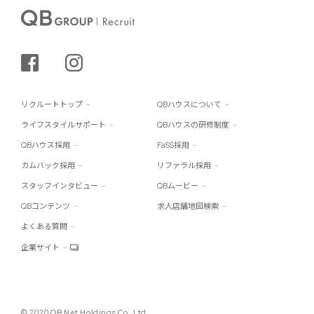
シェアする
インスタグラム
リクルートトップ
QBハウスについて
ライフスタイルサポート
QBハウスの研修制度
QBハウス採用
FaSS採用
カムバック採用
リファラル採用
スタッフインタビュー
QBムービー
QBコンテンツ
求人店舗地図検索
よくある質問
企業サイト
© 2020 QB Net Holdings Co.,Ltd.