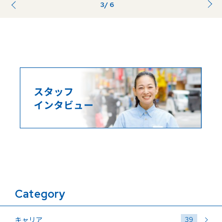
3
/ 6
前のページ
...
...
Category
39
キャリア