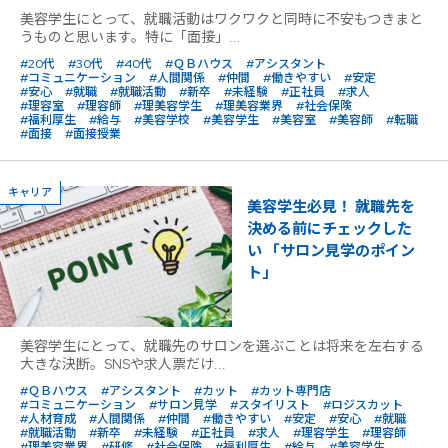
美容学生にとって、就職活動はワクワクと同時に不安もつきまと
うものと思います。特に「面接」...
#20代
#30代
#40代
#ＱＢハウス
#アシスタント
#コミュニケーション
#人間関係
#仲間
#働きやすい
#安定
#安心
#就職
#就職活動
#新卒
#未経験
#正社員
#求人
#理容室
#理容師
#理美容学生
#理美容業界
#社会保険
#福利厚生
#給与
#美容学校
#美容学生
#美容室
#美容師
#転職
#面接
#面接授業
キャリア
美容学生必見！ 就職先を
決める前にチェックした
い 「サロン見学のポイン
ト」
美容学生にとって、就職先のサロンを選ぶことは将来を左右する
大きな決断。SNSや求人票だけ...
#ＱＢハウス
#アシスタント
#カット
#カット専門店
#コミュニケーション
#サロン見学
#スタイリスト
#ロジスカット
#人材育成
#人間関係
#仲間
#働きやすい
#安定
#安心
#就職
#就職活動
#新卒
#未経験
#正社員
#求人
#理容学生
#理容師
#理美容業界
#研修
#社会保険
#福利厚生
#給与
#美容学生