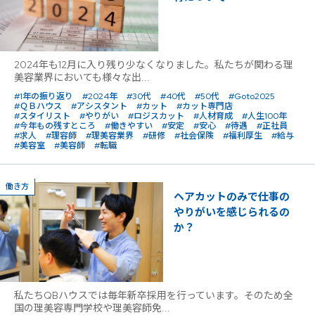
2024年も12月に入り残り少なくなりました。私たちが関わる理
美容業界においても様々な出...
#1年の振り返り
#2024年
#30代
#40代
#50代
#Goto2025
#ＱＢハウス
#アシスタント
#カット
#カット専門店
#スタイリスト
#やりがい
#ロジスカット
#人材育成
#人生100年
#今年もの残すところ
#働きやすい
#安定
#安心
#待遇
#正社員
#求人
#理容師
#理美容業界
#研修
#社会保険
#福利厚生
#給与
#美容室
#美容師
#転職
働き方
ヘアカットのみで仕事の
やりがいを感じられるの
か？
私たちQBハウスでは毎年新卒採用を行っています。そのため全
国の理美容専門学校や理美容師免...