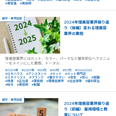
#美容室
#美容師
雑学・業界話題
2024年理美容業界振り返
り（後編）変わる理美容
業界の業態
理美容業界にはカット、カラー、パーマなど基本的なヘアメニュ
ーをメインにした業態、トータル...
#2024年
#2025年
#30代
#40代
#50代
#Goto2025
#ＱＢハウス
#アシスタント
#カット
#カット専門店
#スタイリスト
#ブランク
#働きやすい
#安定
#安心
#就職
#待遇
#正社員
#理容師
#理美容業界
#社会保険
#福利厚生
#給与
#美容師
#転職
雑学・業界話題
2024年理美容業界振り返
り（前編） 雇用環境と教
育について