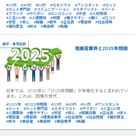
#30代
#40代
#50代
#ＱＢハウス
#アシスタント
#カット
#カット専門店
#コミュニケーション
#スタイリスト
#パート
#ブランク
#やりがい
#ロジスカット
#中途
#人材育成
#人生100年
#人間関係
#仲間
#働きやすい
#働く
#口コミ
#安定
#安心
#就職
#新卒
#正社員
#理容師
#社会保険
#福利厚生
#給与
#美容師
#転職
雑学・業界話題
理美容業界と2025年問題
日本では、2025年に「2025年問題」が本格化すると言われてい
ます。これは、団塊の世代...
#2025年
#2025年問題
#30代
#40代
#50代
#アシスタント
#カット
#カット専門店
#スタイリスト
#やりがい
#人生100年
#人間関係
#働きやすい
#安定
#安心
#就職活動
#正社員
#求人
#理容室
#理容師
#理美容業界
#社会保険
#社会問題
#福利厚生
#給与
#美容室
#美容師
#美容業界
#転職