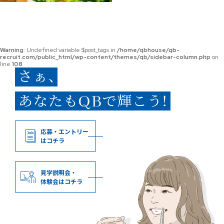
Warning
: Undefined variable $post_tags in
/home/qbhouse/qb-
recruit.com/public_html/wp-content/themes/qb/sidebar-column.php
on
line
108
応募・エントリー
はコチラ
見学説明会・
体験会はコチラ