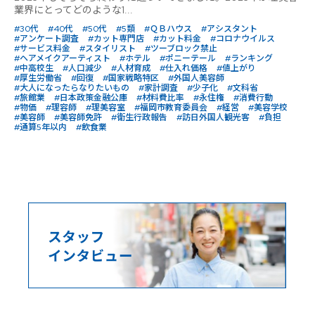
業界にとってどのような1...
#30代
#40代
#50代
#5類
#ＱＢハウス
#アシスタント
#アンケート調査
#カット専門店
#カット料金
#コロナウイルス
#サービス料金
#スタイリスト
#ツーブロック禁止
#ヘアメイクアーティスト
#ホテル
#ポニーテール
#ランキング
#中高校生
#人口減少
#人材育成
#仕入れ価格
#値上がり
#厚生労働省
#回復
#国家戦略特区
#外国人美容師
#大人になったらなりたいもの
#家計調査
#少子化
#文科省
#旅館業
#日本政策金融公庫
#材料費比率
#永住権
#消費行動
#物価
#理容師
#理美容室
#福岡市教育委員会
#経営
#美容学校
#美容師
#美容師免許
#衛生行政報告
#訪日外国人観光客
#負担
#通算5年以内
#飲食業