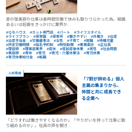
昔の理美容の仕事は長時間労働で休みも取りづらかった為、結婚
あるいは妊娠をきっかけに業界か...
#ＱＢハウス
#カット専門店
#パート
#ライフスタイル
#ライフプラン
#保育園
#保育所
#働きやすい
#共働き
#出産
#出産手当金
#労働基準法
#女性
#子育て
#就職
#待機児童
#所定労働時間
#指名予約制
#時短勤務
#業務委託
#正社員
#理容師
#理美容業界
#産休
#産前産後休業
#男性
#社会問題
#美容師
#育休
#育児
#育児・介護休業法
#育児休業
#育児休業給付金
#転職
人材育成
「7割が辞める」個人
主義の集まりから、
仲間と共に成長でき
る企業へ
「どうすれば働きやすくなるのか」「やりがいを持って仕事に取
り組めるのか」。社員の声を聞き...