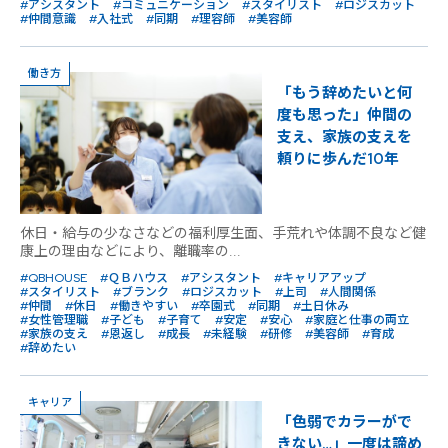
#アシスタント
#コミュニケーション
#スタイリスト
#ロジスカット
#仲間意識
#入社式
#同期
#理容師
#美容師
働き方
「もう辞めたいと何
度も思った」仲間の
支え、家族の支えを
頼りに歩んだ10年
休日・給与の少なさなどの福利厚生面、手荒れや体調不良など健
康上の理由などにより、離職率の...
#QBHOUSE
#ＱＢハウス
#アシスタント
#キャリアアップ
#スタイリスト
#ブランク
#ロジスカット
#上司
#人間関係
#仲間
#休日
#働きやすい
#卒園式
#同期
#土日休み
#女性管理職
#子ども
#子育て
#安定
#安心
#家庭と仕事の両立
#家族の支え
#恩返し
#成長
#未経験
#研修
#美容師
#育成
#辞めたい
キャリア
「色弱でカラーがで
きない…」一度は諦め