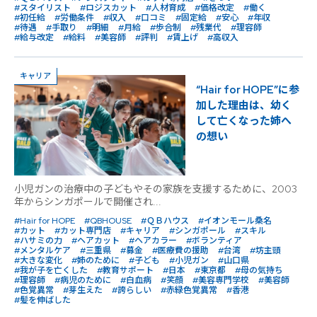
#スタイリスト
#ロジスカット
#人材育成
#価格改定
#働く
#初任給
#労働条件
#収入
#口コミ
#固定給
#安心
#年収
#待遇
#手取り
#明細
#月給
#歩合制
#残業代
#理容師
#給与改定
#給料
#美容師
#評判
#賃上げ
#高収入
キャリア
“Hair for HOPE”に参
加した理由は、幼く
して亡くなった姉へ
の想い
小児ガンの治療中の子どもやその家族を支援するために、2003
年からシンガポールで開催され...
#Hair for HOPE
#QBHOUSE
#ＱＢハウス
#イオンモール桑名
#カット
#カット専門店
#キャリア
#シンガポール
#スキル
#ハサミの力
#ヘアカット
#ヘアカラー
#ボランティア
#メンタルケア
#三重県
#募金
#医療費の援助
#台湾
#坊主頭
#大きな変化
#姉のために
#子ども
#小児ガン
#山口県
#我が子を亡くした
#教育サポート
#日本
#東京都
#母の気持ち
#理容師
#病児のために
#白血病
#笑顔
#美容専門学校
#美容師
#色覚異常
#芽生えた
#誇らしい
#赤緑色覚異常
#香港
#髪を伸ばした