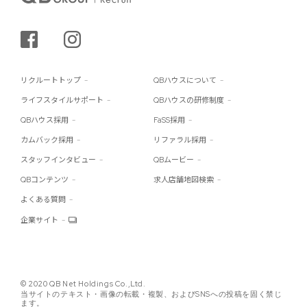
シェアする
インスタグラム
リクルートトップ
QBハウスについて
ライフスタイルサポート
QBハウスの研修制度
QBハウス採用
FaSS採用
カムバック採用
リファラル採用
スタッフインタビュー
QBムービー
QBコンテンツ
求人店舗地図検索
よくある質問
企業サイト
© 2020 QB Net Holdings Co.,Ltd.
当サイトのテキスト・画像の転載・複製、およびSNSへの投稿を固く禁じ
ます。