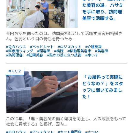
た美容の道。 ハサミ
を手に取り、訪問理
美容で活躍する。
今回お話を伺ったのは、訪問美容師として活躍する宮田裕樹さ
ん。色弱という目の特性を持つため...
#ＱＢハウス
#ベッドカット
#ロジスカット
#介護施設
#医療用ウィッグ
#理容師
#病院
#移動理美容車
#美容師
#訪問理容
#訪問美容
#誰かの役に立つ技術
#車いす
キャリア
「 お給料って実際に
どうなの？ 」をスタ
ッフに聞いてみまし
た！
この10年、「理・美容師の働く環境を向上し、人の成長をもって
社会に貢献する」と掲げ、国内...
#ＱＢハウス
#アシスタント
#カット専門店
#きつい