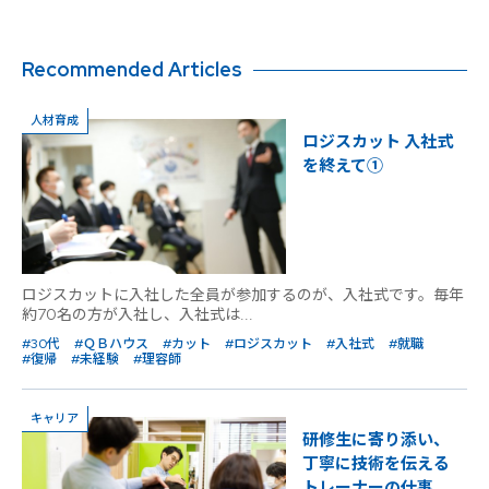
Recommended Articles
人材育成
ロジスカット 入社式
を終えて①
ロジスカットに入社した全員が参加するのが、入社式です。毎年
約70名の方が入社し、入社式は...
#30代
#ＱＢハウス
#カット
#ロジスカット
#入社式
#就職
#復帰
#未経験
#理容師
キャリア
研修生に寄り添い、
丁寧に技術を伝える
トレーナーの仕事