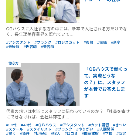
QBハウスに入社する方の中には、新卒で入社される方だけでな
く、長年理美容業界を離れていて...
#アシスタント
#ブランク
#ロジスカット
#復帰
#復職
#新卒
#未経験
#理容師
#美容師
働き方
「QBハウスで働くっ
て、実際どうな
の？」に、スタッフ
が本音でお答えしま
す
代表の想いは本当にスタッフに伝わっているのか？ 『社員を幸せ
にできなければ、会社は存在す...
#30代
#40代
#ＱＢハウス
#アシスタント
#カット講習
#きつい
#スクール
#スタイリスト
#ブランク
#やりがい
#人間関係
#働く
#免許
#初任給
#収入
#口コミ
#国家試験
#学校
#安定