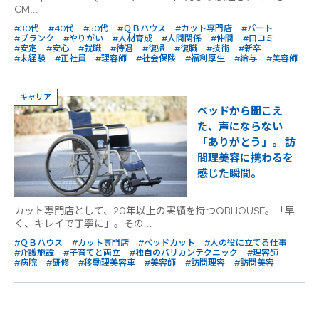
CM...
#30代
#40代
#50代
#ＱＢハウス
#カット専門店
#パート
#ブランク
#やりがい
#人材育成
#人間関係
#仲間
#口コミ
#安定
#安心
#就職
#待遇
#復帰
#復職
#技術
#新卒
#未経験
#正社員
#理容師
#社会保険
#福利厚生
#給与
#美容師
キャリア
ベッドから聞こえ
た、声にならない
「ありがとう」。 訪
問理美容に携わるを
感じた瞬間。
カット専門店として、20年以上の実績を持つQBHOUSE。「早
く、キレイで丁寧に」。その...
#ＱＢハウス
#カット専門店
#ベッドカット
#人の役に立てる仕事
#介護施設
#子育てと両立
#独自のバリカンテクニック
#理容師
#病院
#研修
#移動理美容車
#美容師
#訪問理容
#訪問美容