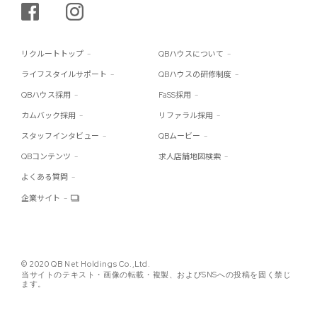
シェアする
インスタグラム
リクルートトップ
QBハウスについて
ライフスタイルサポート
QBハウスの研修制度
QBハウス採用
FaSS採用
カムバック採用
リファラル採用
スタッフインタビュー
QBムービー
QBコンテンツ
求人店舗地図検索
よくある質問
企業サイト
© 2020 QB Net Holdings Co.,Ltd.
当サイトのテキスト・画像の転載・複製、およびSNSへの投稿を固く禁じ
ます。