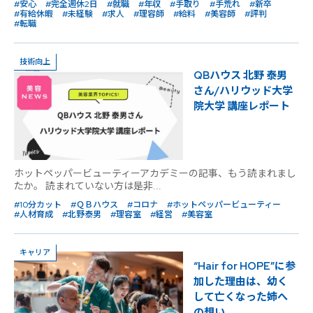
#安心
#完全週休2日
#就職
#年収
#手取り
#手荒れ
#新卒
#有給休暇
#未経験
#求人
#理容師
#給料
#美容師
#評判
#転職
技術向上
QBハウス 北野 泰男
さん/ハリウッド大学
院大学 講座レポート
ホットペッパービューティーアカデミーの記事、もう読まれまし
たか。 読まれていない方は是非...
#10分カット
#ＱＢハウス
#コロナ
#ホットペッパービューティー
#人材育成
#北野泰男
#理容室
#経営
#美容室
キャリア
“Hair for HOPE”に参
加した理由は、幼く
して亡くなった姉へ
の想い