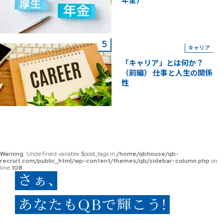
年金）
キャリア
「キャリア」とは何か？
（前編） 仕事と人生の関係
性
Warning
: Undefined variable $post_tags in
/home/qbhouse/qb-
recruit.com/public_html/wp-content/themes/qb/sidebar-column.php
on
line
108