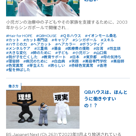
小児ガンの治療中の子どもやその家族を支援するために、2003
年からシンガポールで開催され...
#Hair for HOPE
#QBHOUSE
#ＱＢハウス
#イオンモール桑名
#カット
#カット専門店
#キャリア
#シンガポール
#スキル
#ハサミの力
#ヘアカット
#ヘアカラー
#ボランティア
#メンタルケア
#三重県
#募金
#医療費の援助
#台湾
#坊主頭
#大きな変化
#姉のために
#子ども
#小児ガン
#山口県
#我が子を亡くした
#教育サポート
#日本
#東京都
#母の気持ち
#理容師
#病児のために
#白血病
#笑顔
#美容専門学校
#美容師
#色覚異常
#芽生えた
#誇らしい
#赤緑色覚異常
#香港
#髪を伸ばした
働き方
QBハウスは、ほんと
うに働きやすい
の！？
BS Japanet Next (Ch.263)で2023年11月より放送されている