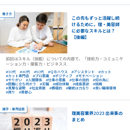
働き方
この先もずっと活躍し続
けるために。理・美容師
に必要なスキルとは？
【後編】
前回はスキル（技能）についての内容で、「技術力・コミュニケ
ーション力・接客力・ビジネスス...
#30代
#40代
#50代
#ＱＢハウス
#アシスタント
#カット
#カット専門店
#プロ意識
#ポジティブ
#モチベーション
#やりがい
#人間関係
#仕事の意義
#仕事の目的
#何の為に
#困難に立ち向かう
#天職
#成功体験
#成長意欲
#挑戦
#真摯な姿勢
#社会貢献
#積極的
#継続は力なり
#良い職場環境
#誇り
#貢献心
雑学・業界話題
理美容業界2023 出来事の
まとめ