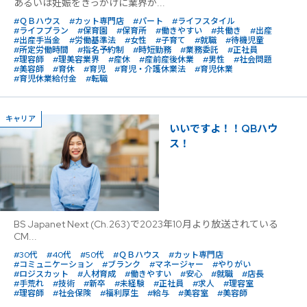
あるいは妊娠をきっかけに業界か...
#ＱＢハウス
#カット専門店
#パート
#ライフスタイル
#ライフプラン
#保育園
#保育所
#働きやすい
#共働き
#出産
#出産手当金
#労働基準法
#女性
#子育て
#就職
#待機児童
#所定労働時間
#指名予約制
#時短勤務
#業務委託
#正社員
#理容師
#理美容業界
#産休
#産前産後休業
#男性
#社会問題
#美容師
#育休
#育児
#育児・介護休業法
#育児休業
#育児休業給付金
#転職
キャリア
いいですよ！！QBハウ
ス！
BS Japanet Next (Ch.263)で2023年10月より放送されている
CM...
#30代
#40代
#50代
#ＱＢハウス
#カット専門店
#コミュニケーション
#ブランク
#マネージャー
#やりがい
#ロジスカット
#人材育成
#働きやすい
#安心
#就職
#店長
#手荒れ
#技術
#新卒
#未経験
#正社員
#求人
#理容室
#理容師
#社会保険
#福利厚生
#給与
#美容室
#美容師