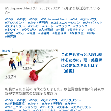
BS Japanet Next (Ch.263)で2023年12月より放送されている
CM...
#30代
#40代
#50代
#BS Japanet Next
#CM
#ＱＢハウス
#アシスタント
#カット専門店
#コミュニケーション
#ジャパネット
#スタイリスト
#テレビ
#パート
#ブラック
#ブランク
#ホワイト
#やりがい
#人材育成
#仲間
#働きやすい
#働く
#安定
#安心
#待遇
#理容師
#社会保険
#福利厚生
#給与
#美容師
働き方
この先もずっと活躍し続
けるために。理・美容師
に必要なスキルとは？
【前編】
転職が当たり前の時代となりました。厚生労働省令和4年発表の
新規学卒就職者の就職後３年以内...
#30代
#40代
#50代
#ＱＢハウス
#アシスタント
#お客様満足度
#カット
#カット専門店
#カラー
#コミュニケーション力
#サービス
#スキル
#スタイリスト
#チーム
#パーマ
#ビジネススキル
#マーケティング