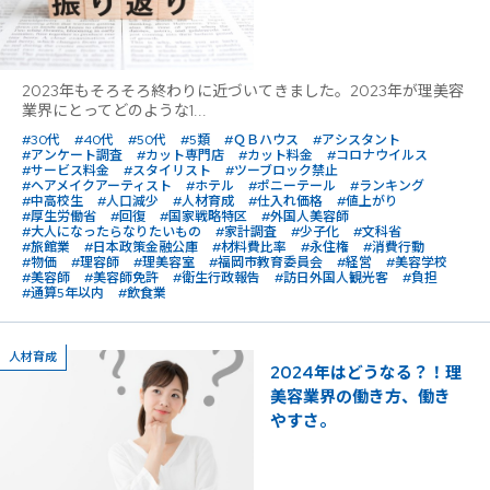
2023年もそろそろ終わりに近づいてきました。2023年が理美容
業界にとってどのような1...
#30代
#40代
#50代
#5類
#ＱＢハウス
#アシスタント
#アンケート調査
#カット専門店
#カット料金
#コロナウイルス
#サービス料金
#スタイリスト
#ツーブロック禁止
#ヘアメイクアーティスト
#ホテル
#ポニーテール
#ランキング
#中高校生
#人口減少
#人材育成
#仕入れ価格
#値上がり
#厚生労働省
#回復
#国家戦略特区
#外国人美容師
#大人になったらなりたいもの
#家計調査
#少子化
#文科省
#旅館業
#日本政策金融公庫
#材料費比率
#永住権
#消費行動
#物価
#理容師
#理美容室
#福岡市教育委員会
#経営
#美容学校
#美容師
#美容師免許
#衛生行政報告
#訪日外国人観光客
#負担
#通算5年以内
#飲食業
人材育成
2024年はどうなる？！理
美容業界の働き方、働き
やすさ。