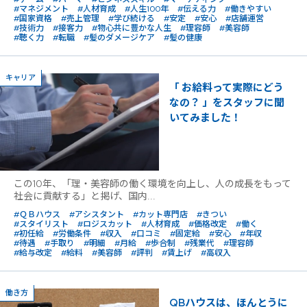
#マネジメント
#人材育成
#人生100年
#伝える力
#働きやすい
#国家資格
#売上管理
#学び続ける
#安定
#安心
#店舗運営
#技術力
#接客力
#物心共に豊かな人生
#理容師
#美容師
#聴く力
#転職
#髪のダメージケア
#髪の健康
キャリア
「 お給料って実際にどう
なの？ 」をスタッフに聞
いてみました！
この10年、「理・美容師の働く環境を向上し、人の成長をもって
社会に貢献する」と掲げ、国内...
#ＱＢハウス
#アシスタント
#カット専門店
#きつい
#スタイリスト
#ロジスカット
#人材育成
#価格改定
#働く
#初任給
#労働条件
#収入
#口コミ
#固定給
#安心
#年収
#待遇
#手取り
#明細
#月給
#歩合制
#残業代
#理容師
#給与改定
#給料
#美容師
#評判
#賃上げ
#高収入
働き方
QBハウスは、ほんとうに