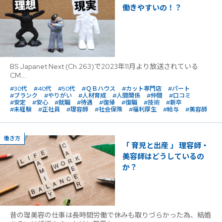
働きやすいの！？
BS Japanet Next (Ch.263)で2023年11月より放送されている
CM...
#30代
#40代
#50代
#ＱＢハウス
#カット専門店
#パート
#ブランク
#やりがい
#人材育成
#人間関係
#仲間
#口コミ
#安定
#安心
#就職
#待遇
#復帰
#復職
#技術
#新卒
#未経験
#正社員
#理容師
#社会保険
#福利厚生
#給与
#美容師
働き方
「 育児と出産 」 理容師・
美容師はどうしているの
か？
昔の理美容の仕事は長時間労働で休みも取りづらかった為、結婚