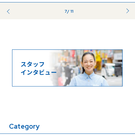
7
/ 11
前のページ
...
...
Category