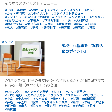
その中でスタイリストデビュー...
#30代
#40代
#50代
#ＱＢハウス
#アシスタント
#カット
#カット専門店
#スタイリスト
#スタイリストデビュー
#スタイリストになるまでの期間
#ブランク
#ヘアカット
#やりがい
#ロジスカット
#下積み
#下積み期間
#中途
#人材育成
#働きやすい
#働き方改革
#就職
#就職活動
#新卒
#正社員
#求人
#理容師
#研修
#研修制度
#美容室
#美容師
#転職
キャリア
高校生へ授業を『就職活
動のポイント』
QBハウス採用担当の柳基隆（やなぎもとたか）が山口県下関市
にある早鞆（はやとも）高校普通...
#ＱＢハウス
#オンライン授業
#カット
#カット専門店
#サロン選び
#スタイリスト
#ブランク
#やりがい
#ロジスカット
#中途
#中高校生
#人材育成
#働きやすい
#就職
#就職活動
#待遇
#手荒れ
#授業
#探求キャリア授業
#新卒
#早鞆
#未経験
#正社員
#求人
#理容室
#理容師
#美容室
#美容師
#面接
#高校生