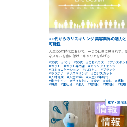
40代からのリスキリング 美容業界の魅力と
可能性
人生100年時代において、一つの仕事に縛られず、
なスキルを身に付けてキャリアを広げる...
#30代
#40代
#50代
#ＱＢハウス
#アシスタン
#カット
#カット専門店
#キャリアチェンジ
#コミュニケーション
#ハロトレ
#ブランク
#やりがい
#リスキリング
#ロジスカット
#人材育成
#人生100年
#人生100年時代
#働きやすい
#学びなおし
#安定
#安心
#就職
#待遇
#正社員
#求人
#理容師
#美容師
#転職
雑学・業界話