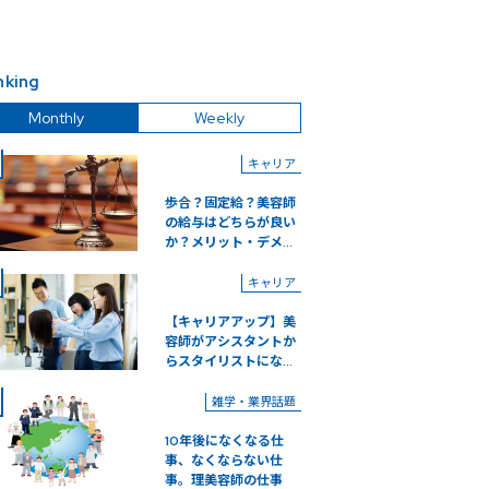
nking
Monthly
Weekly
キャリア
歩合？固定給？美容師
の給与はどちらが良い
か？メリット・デメ...
キャリア
【キャリアアップ】美
容師がアシスタントか
らスタイリストにな...
雑学・業界話題
10年後になくなる仕
事、なくならない仕
事。理美容師の仕事