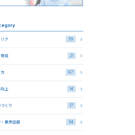
tegory
39
ャリア
21
材育成
67
き方
14
術向上
17
織づくり
34
学・業界話題