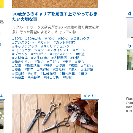
30歳からのキャリアを見直す上で やっておき
たい大切な事
起
リクルートワークス研究所が20〜59歳の働く男女を対
象に行った調査によると、キャリアの悩...
ト
#30代
#30歳から
#40代
#50代
#ＱＢハウス
#アシスタント
#カット
#カット専門店
係
#キャリアアップ
#キャリアチェンジ
#コミュニケーション
#スタイリスト
#パート
#ブランク
#やりがい
#ロジスカット
#中途
#人材育成
#人生100年
#人間関係
#仲間
#働きやすい
#働く
#子ども
#安定
#安心
#就職
#就職活動
#待遇
#復帰
#復職
#手荒れ
#技術
#新卒
#未経験
#正社員
#求人
#理容室
#理容師
#研修
#社会保険
#福利厚生
#給与
#美容室
#美容師
#自己分析
#転職
成
キャリア
War
/ho
con
108