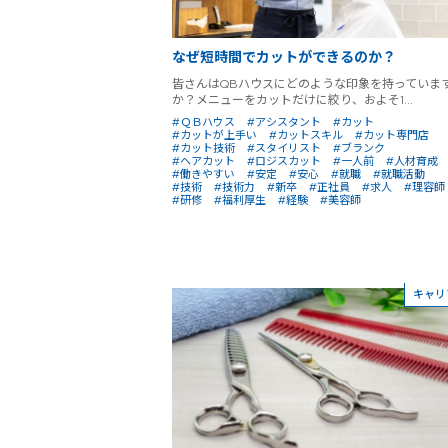
なぜ短時間でカットができるのか？
皆さんはQBハウスにどのような印象を持っていま
か？メニューをカットだけに絞り、およそ1...
#ＱＢハウス
#アシスタント
#カット
#カットが上手い
#カットスキル
#カット専門店
#カット技術
#スタイリスト
#ブランク
#ヘアカット
#ロジスカット
#一人前
#人材育成
#働きやすい
#安定
#安心
#就職
#就職活動
#技術
#技術力
#新卒
#正社員
#求人
#理容師
#研修
#福利厚生
#経験
#美容師
キャリ