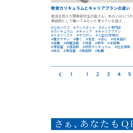
教育カリキュラムとキャリアプランの違い
就活を控えた理美容学生の皆さん、あるいはいつか
美容師として働いてみたいと考えている皆さ...
#ＱＢハウス
#アシスタント
#カット専門店
#カリキュラム
#キャリア
#キャリアプラン
#スタイリスト
#やりがい
#人生100年時代
#働きやすい
#働く
#安定
#安心
#将来設計
#就職
#就職活動
#待遇
#新卒
#未経験
#理容室
#理容師
#研修カリキュラム
#社会保険
#給与
#美容室
#美容師
#転職
前のページ
1
1
2
3
4
5
...