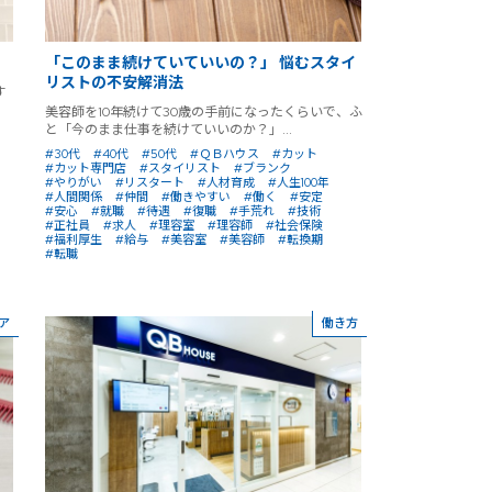
「このまま続けていていいの？」 悩むスタイ
リストの不安解消法
す
美容師を10年続けて30歳の手前になったくらいで、ふ
と「今のまま仕事を続けていいのか？」...
#30代
#40代
#50代
#ＱＢハウス
#カット
#カット専門店
#スタイリスト
#ブランク
#やりがい
#リスタート
#人材育成
#人生100年
#人間関係
#仲間
#働きやすい
#働く
#安定
#安心
#就職
#待遇
#復職
#手荒れ
#技術
#正社員
#求人
#理容室
#理容師
#社会保険
#福利厚生
#給与
#美容室
#美容師
#転換期
#転職
ア
働き方