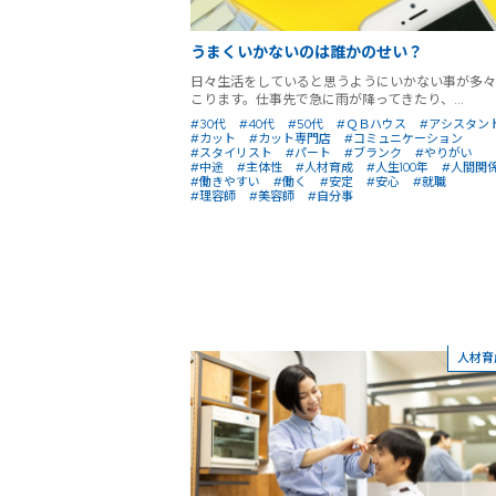
うまくいかないのは誰かのせい？
日々生活をしていると思うようにいかない事が多々
こります。仕事先で急に雨が降ってきたり、...
#30代
#40代
#50代
#ＱＢハウス
#アシスタン
#カット
#カット専門店
#コミュニケーション
#スタイリスト
#パート
#ブランク
#やりがい
#中途
#主体性
#人材育成
#人生100年
#人間関
#働きやすい
#働く
#安定
#安心
#就職
#理容師
#美容師
#自分事
人材育