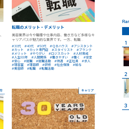
Ra
転職のメリット・デメリット
、
美容業界は今や職種や仕事内容、働き方など多様なキ
ャリアパスが魅力的な業界です。一方、転職...
#30代
#40代
#50代
#ＱＢハウス
#アシスタント
#カット
#カット専門店
#スタイリスト
#ブランク
#メリット
#やりがい
#ロジスカット
#人材育成
#人生100年
#人間関係
#働きやすい
#働く
#安定
#安心
#就職
#就職活動
#待遇
#正社員
#求人
#理容室
#理容師
#研修
#社会保険
#給与
#美容師
#転職
#転職活動
方
キャリア