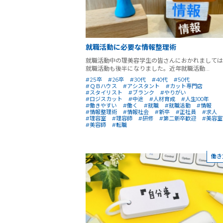
就職活動に必要な情報整理術
就職活動中の理美容学生の皆さんにおかれましては
就職活動も後半になりました。近年就職活動...
#25卒
#26卒
#30代
#40代
#50代
#ＱＢハウス
#アシスタント
#カット専門店
#スタイリスト
#ブランク
#やりがい
#ロジスカット
#中途
#人材育成
#人生100年
#働きやすい
#働く
#就職
#就職活動
#情報
#情報整理術
#情報社会
#新卒
#正社員
#求人
#理容室
#理容師
#研修
#第二新卒歓迎
#美容室
#美容師
#転職
働き