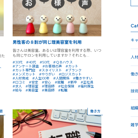
Ca
キ
男性客の８割が同じ理美容室を利用
皆さんは美容室、あるいは理容室を利用する際、いつ
も同じサロンを利用していますか？それとも...
新た
人
#30代
#40代
#50代
#ＱＢハウス
#アンケート調査
#お客様の声
#カット
ト
#カット専門店
#スタイリスト
#ブランク
働
#メンズカット
#やりがい
#ロジスカット
#人材育成
#人生100年
#人間関係
#働きやすい
#口コミ
#安定
#安心
#就職
#新卒
#正社員
#求人
#理容室
#理容師
#社会保険
#福利厚生
#給与
#美容室
#美容師
#転職
技
組
題
働き方
雑