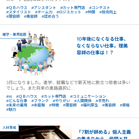
#ＱＢハウス
#アシスタント
#カット専門店
#コンテスト
#スタイリスト
#チーム力
#ロジスカット
#仲間
#技術向上
#理容師
#美容師
#認め合う
雑学・業界話題
10年後になくなる仕事、
なくならない仕事。理美
容師の仕事は！？
3月になりました。進学、就職などで新天地に旅立つ若者は多い
でしょう。また将来の進路選択に...
#AI
#ＱＢハウス
#カット専門店
#コミュニケーション
#どんな仕事
#ブランク
#やりがい
#人間関係
#手荒れ
#未来の雇用
#未経験
#特徴
#理容師
#福利厚生
#美容師
#資格
#魅力
人材育成
「7割が辞める」個人主義
の集まりから、仲間と共