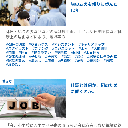
族の支えを頼りに歩んだ
10年
休日・給与の少なさなどの福利厚生面、手荒れや体調不良など健
康上の理由などにより、離職率の...
#QBHOUSE
#ＱＢハウス
#アシスタント
#キャリアアップ
#スタイリスト
#ブランク
#ロジスカット
#上司
#人間関係
#仲間
#休日
#働きやすい
#卒園式
#同期
#土日休み
#女性管理職
#子ども
#子育て
#安定
#安心
#家庭と仕事の両立
#家族の支え
#恩返し
#成長
#未経験
#研修
#美容師
#育成
#辞めたい
働き方
仕事とは何か。何のため
に働くのか。
「今、小学校に入学する子供の６５％が今は存在しない職業に従