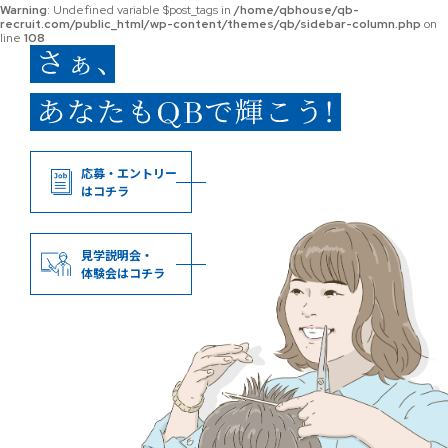
Warning
: Undefined variable $post_tags in
/home/qbhouse/qb-
recruit.com/public_html/wp-content/themes/qb/sidebar-column.php
on
line
108
応募・エントリー
はコチラ
見学説明会・
体験会はコチラ