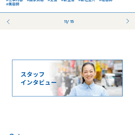
#仕事内容
#国家資格
#支援
#新生活
#新社会人
#理容師
#美容師
11
/ 15
前のページ
...
...