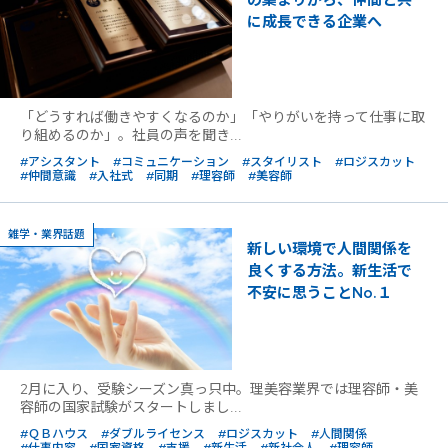
に成長できる企業へ
「どうすれば働きやすくなるのか」「やりがいを持って仕事に取
り組めるのか」。社員の声を聞き...
#アシスタント
#コミュニケーション
#スタイリスト
#ロジスカット
#仲間意識
#入社式
#同期
#理容師
#美容師
雑学・業界話題
新しい環境で人間関係を
良くする方法。新生活で
不安に思うことNo.１
2月に入り、受験シーズン真っ只中。理美容業界では理容師・美
容師の国家試験がスタートしまし...
#ＱＢハウス
#ダブルライセンス
#ロジスカット
#人間関係