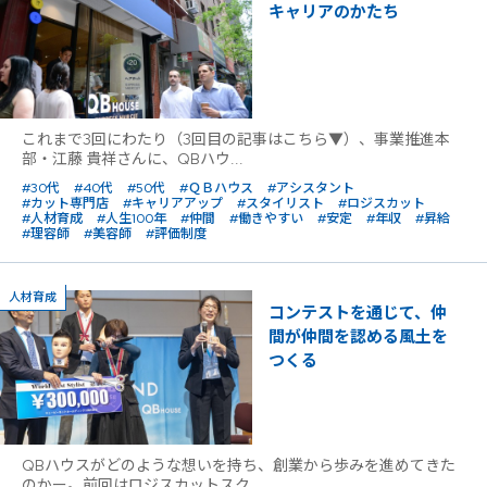
キャリアのかたち
これまで3回にわたり（3回目の記事はこちら▼）、事業推進本
部・江藤 貴祥さんに、QBハウ...
#30代
#40代
#50代
#ＱＢハウス
#アシスタント
#カット専門店
#キャリアアップ
#スタイリスト
#ロジスカット
#人材育成
#人生100年
#仲間
#働きやすい
#安定
#年収
#昇給
#理容師
#美容師
#評価制度
人材育成
コンテストを通じて、仲
間が仲間を認める風土を
つくる
QBハウスがどのような想いを持ち、創業から歩みを進めてきた
のかー。前回はロジスカットスク...