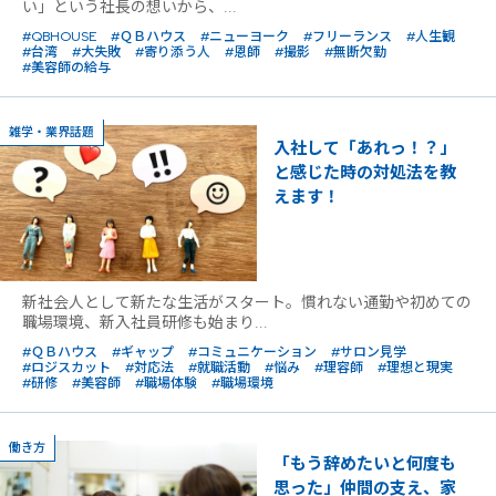
い」という社長の想いから、...
#QBHOUSE
#ＱＢハウス
#ニューヨーク
#フリーランス
#人生観
#台湾
#大失敗
#寄り添う人
#恩師
#撮影
#無断欠勤
#美容師の給与
雑学・業界話題
入社して「あれっ！？」
と感じた時の対処法を教
えます！
新社会人として新たな生活がスタート。慣れない通勤や初めての
職場環境、新入社員研修も始まり...
#ＱＢハウス
#ギャップ
#コミュニケーション
#サロン見学
#ロジスカット
#対応法
#就職活動
#悩み
#理容師
#理想と現実
#研修
#美容師
#職場体験
#職場環境
働き方
「もう辞めたいと何度も
思った」仲間の支え、家