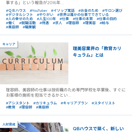
事する」という報告が2016年...
#ＱＢハウス
#YouTuber
#イソップ寓話
#お金のため
#サロン選び
#デジタルシフト
#やりがい
#世界は誰かの仕事でできている
#人の幸せのため
#人生100年
#仕事
#仕事の本質
#仕事の目的
#働く
#就職活動
#待遇
#求人
#理容師
#理美容
#給与
#美容師
#職業観
キャリア
理美容業界の「教育カリ
キュラム」とは
理容師、美容師の仕事は技術職のため専門学校を卒業後、すぐに
お客様の施術を担当できるかとい...
#アシスタント
#カリキュラム
#キャリアプラン
#スタイリスト
#教育
#理容師
#美容師
人材育成
QBハウスで築く、新しい