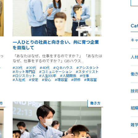
Ca
キ
。
一人ひとりの社員と向き合い、共に育つ企業
を目指して
っ
「あなたはなぜ、仕事をするのですか？」 「あなたは
人
なぜ、仕事をするのですか？」QBハウス...
ト
#20代
#30代
#40代
#ＱＢハウス
#アシスタント
#カット専門店
#コミュニケーション
#スタイリスト
働
#ロジスカット
#人生100年
#人間関係
#仕事
#入社式
#安定
#安心
#理容室
#研修
#美容室
技
方
働き方
組
雑