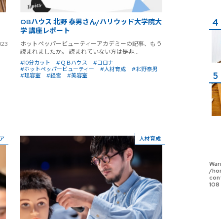
QBハウス 北野 泰男さん/ハリウッド大学院大
学 講座レポート
23
ホットペッパービューティーアカデミーの記事、もう
読まれましたか。 読まれていない方は是非...
#10分カット
#ＱＢハウス
#コロナ
#ホットペッパービューティー
#人材育成
#北野泰男
#理容室
#経営
#美容室
ア
人材育成
War
/ho
con
108