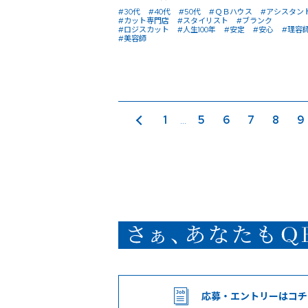
#30代
#40代
#50代
#ＱＢハウス
#アシスタン
#カット専門店
#スタイリスト
#ブランク
#ロジスカット
#人生100年
#安定
#安心
#理容
#美容師
前のページ
1
5
6
7
8
9
...
応募・エントリー
はコチ