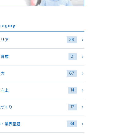
tegory
39
ャリア
21
材育成
67
き方
14
術向上
17
織づくり
34
学・業界話題