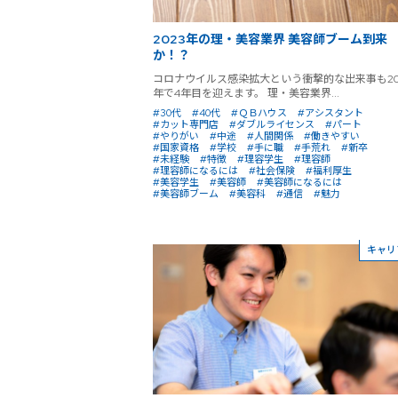
2023年の理・美容業界 美容師ブーム到来
か！？
コロナウイルス感染拡大という衝撃的な出来事も20
年で4年目を迎えます。 理・美容業界...
#30代
#40代
#ＱＢハウス
#アシスタント
#カット専門店
#ダブルライセンス
#パート
#やりがい
#中途
#人間関係
#働きやすい
#国家資格
#学校
#手に職
#手荒れ
#新卒
#未経験
#特徴
#理容学生
#理容師
#理容師になるには
#社会保険
#福利厚生
#美容学生
#美容師
#美容師になるには
#美容師ブーム
#美容科
#通信
#魅力
キャリ