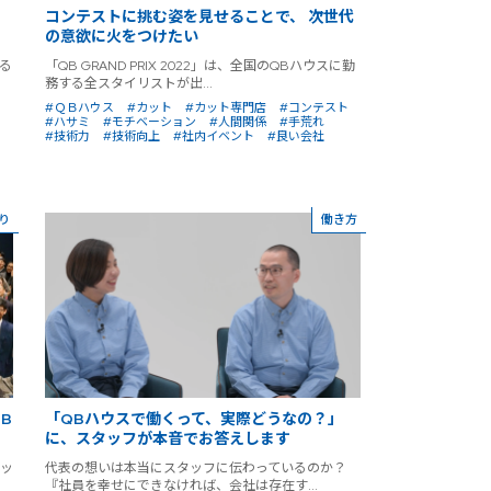
コンテストに挑む姿を見せることで、 次世代
の意欲に火をつけたい
る
「QB GRAND PRIX 2022」は、全国のQBハウスに勤
務する全スタイリストが出...
#ＱＢハウス
#カット
#カット専門店
#コンテスト
#ハサミ
#モチベーション
#人間関係
#手荒れ
#技術力
#技術向上
#社内イベント
#良い会社
り
働き方
B
「QBハウスで働くって、実際どうなの？」
に、スタッフが本音でお答えします
カッ
代表の想いは本当にスタッフに伝わっているのか？
『社員を幸せにできなければ、会社は存在す...