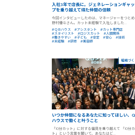
入社3年で店長に。ジェネレーションギャッ
プを乗り越えて得た仲間の信頼
今回インタビューしたのは、マネージャーをつとめ
野村優斗さん。カット未経験で入社しました...
#ＱＢハウス
#アシスタント
#カット専門店
#スタイリスト
#ロジスカット
#人間関係
#働きやすい
#子ども
#安定
#安心
#技術
#未経験
#研修
#美容師
組織づく
いつか仲間になるあなたに知ってほしい、Q
ハウスで働くと叶うこと
「10分カット」に対する偏見を乗り越えて 「10分
ト」という言葉を聞いて、あなたはど...