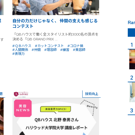
業
自分の力だけじゃなく、 仲間の支えも感じる
Ra
コンテスト
「QBハウスで働く全スタイリスト約3000名の頂点を
決める「QB GRAND PRIX ...
す
#ＱＢハウス
#カットコンテスト
#コロナ禍
#人間関係
#仲間
#理容師
#練習
#美容師
#表現力
題
技術向上