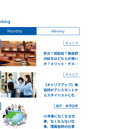
nking
Monthly
Weekly
キャリア
歩合？固定給？美容師
の給与はどちらが良い
か？メリット・デメ...
キャリア
【キャリアアップ】美
容師がアシスタントか
らスタイリストにな...
雑学・業界話題
10年後になくなる仕
事、なくならない仕
事。理美容師の仕事