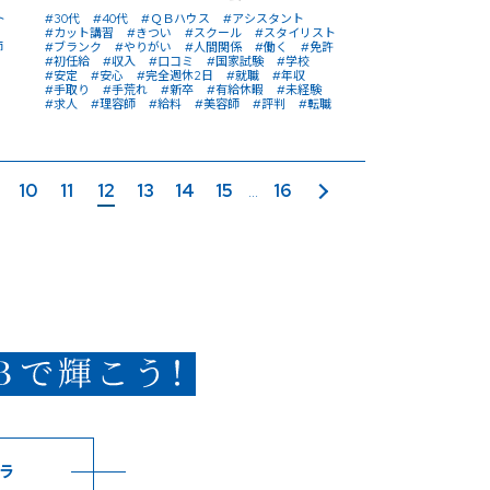
ト
#30代
#40代
#ＱＢハウス
#アシスタント
#カット講習
#きつい
#スクール
#スタイリスト
師
#ブランク
#やりがい
#人間関係
#働く
#免許
#初任給
#収入
#口コミ
#国家試験
#学校
#安定
#安心
#完全週休2日
#就職
#年収
#手取り
#手荒れ
#新卒
#有給休暇
#未経験
#求人
#理容師
#給料
#美容師
#評判
#転職
10
11
12
13
14
15
16
次のページ
...
ラ