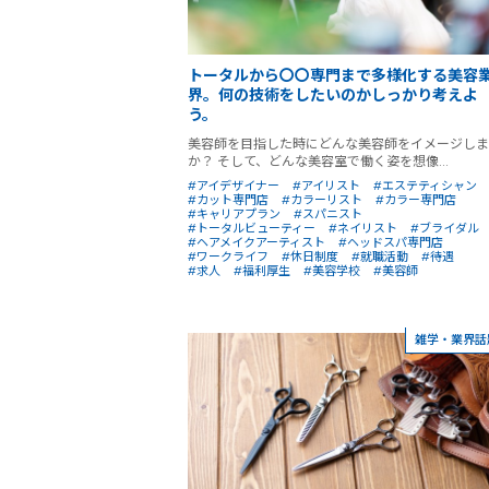
トータルから〇〇専門まで多様化する美容
界。何の技術をしたいのかしっかり考えよ
う。
美容師を目指した時にどんな美容師をイメージしま
か？ そして、どんな美容室で働く姿を想像...
#アイデザイナー
#アイリスト
#エステティシャン
#カット専門店
#カラーリスト
#カラー専門店
#キャリアプラン
#スパニスト
#トータルビューティー
#ネイリスト
#ブライダル
#ヘアメイクアーティスト
#ヘッドスパ専門店
#ワークライフ
#休日制度
#就職活動
#待遇
#求人
#福利厚生
#美容学校
#美容師
雑学・業界話