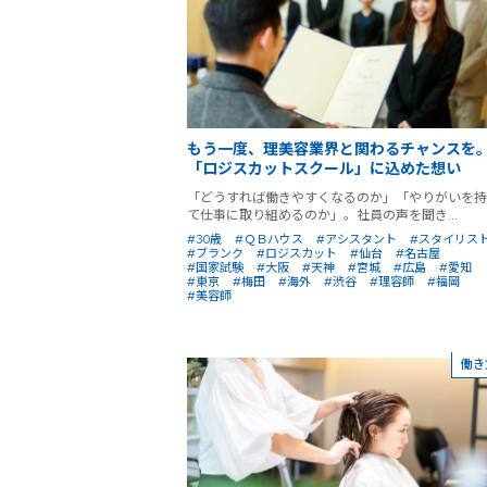
もう一度、理美容業界と関わるチャンスを
「ロジスカットスクール」に込めた想い
「どうすれば働きやすくなるのか」「やりがいを持
て仕事に取り組めるのか」。社員の声を聞き...
#30歳
#ＱＢハウス
#アシスタント
#スタイリス
#ブランク
#ロジスカット
#仙台
#名古屋
#国家試験
#大阪
#天神
#宮城
#広島
#愛知
#東京
#梅田
#海外
#渋谷
#理容師
#福岡
#美容師
働き