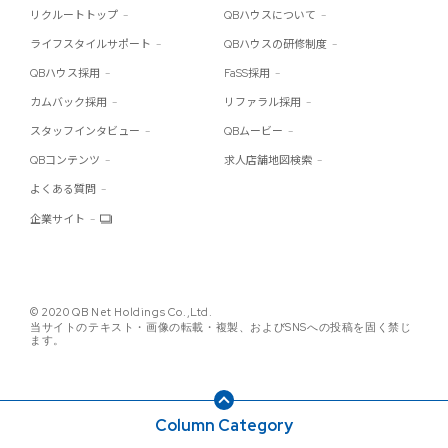
リクルートトップ
QBハウスについて
ライフスタイルサポート
QBハウスの研修制度
QBハウス採用
FaSS採用
カムバック採用
リファラル採用
スタッフインタビュー
QBムービー
QBコンテンツ
求人店舗地図検索
よくある質問
企業サイト
© 2020 QB Net Holdings Co.,Ltd.
当サイトのテキスト・画像の転載・複製、およびSNSへの投稿を固く禁じ
ます。
Column Category