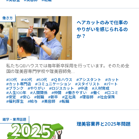
働き方
ヘアカットのみで仕事の
やりがいを感じられるの
か？
私たちQBハウスでは毎年新卒採用を行っています。そのため全
国の理美容専門学校や理美容師免...
#30代
#40代
#50代
#ＱＢハウス
#アシスタント
#カット
#カット専門店
#コミュニケーション
#スタイリスト
#パート
#ブランク
#やりがい
#ロジスカット
#中途
#人材育成
#人生100年
#人間関係
#仲間
#働きやすい
#働く
#口コミ
#安定
#安心
#就職
#新卒
#正社員
#理容師
#社会保険
#福利厚生
#給与
#美容師
#転職
雑学・業界話題
理美容業界と2025年問題