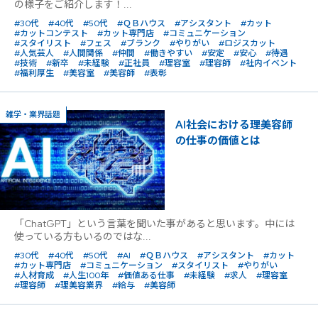
の様子をご紹介します！...
#30代
#40代
#50代
#ＱＢハウス
#アシスタント
#カット
#カットコンテスト
#カット専門店
#コミュニケーション
#スタイリスト
#フェス
#ブランク
#やりがい
#ロジスカット
#人気芸人
#人間関係
#仲間
#働きやすい
#安定
#安心
#待遇
#技術
#新卒
#未経験
#正社員
#理容室
#理容師
#社内イベント
#福利厚生
#美容室
#美容師
#表彰
雑学・業界話題
AI社会における理美容師
の仕事の価値とは
「ChatGPT」という言葉を聞いた事があると思います。中には
使っている方もいるのではな...
#30代
#40代
#50代
#AI
#ＱＢハウス
#アシスタント
#カット
#カット専門店
#コミュニケーション
#スタイリスト
#やりがい
#人材育成
#人生100年
#価値ある仕事
#未経験
#求人
#理容室
#理容師
#理美容業界
#給与
#美容師