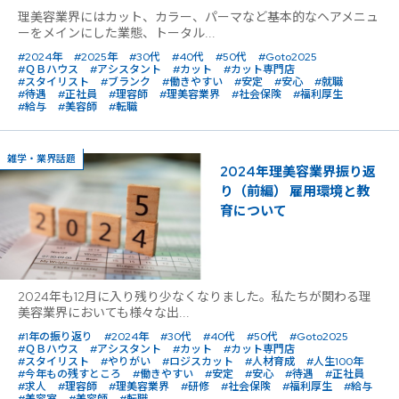
理美容業界にはカット、カラー、パーマなど基本的なヘアメニュ
ーをメインにした業態、トータル...
#2024年
#2025年
#30代
#40代
#50代
#Goto2025
#ＱＢハウス
#アシスタント
#カット
#カット専門店
#スタイリスト
#ブランク
#働きやすい
#安定
#安心
#就職
#待遇
#正社員
#理容師
#理美容業界
#社会保険
#福利厚生
#給与
#美容師
#転職
雑学・業界話題
2024年理美容業界振り返
り（前編） 雇用環境と教
育について
2024年も12月に入り残り少なくなりました。私たちが関わる理
美容業界においても様々な出...
#1年の振り返り
#2024年
#30代
#40代
#50代
#Goto2025
#ＱＢハウス
#アシスタント
#カット
#カット専門店
#スタイリスト
#やりがい
#ロジスカット
#人材育成
#人生100年
#今年もの残すところ
#働きやすい
#安定
#安心
#待遇
#正社員
#求人
#理容師
#理美容業界
#研修
#社会保険
#福利厚生
#給与
#美容室
#美容師
#転職