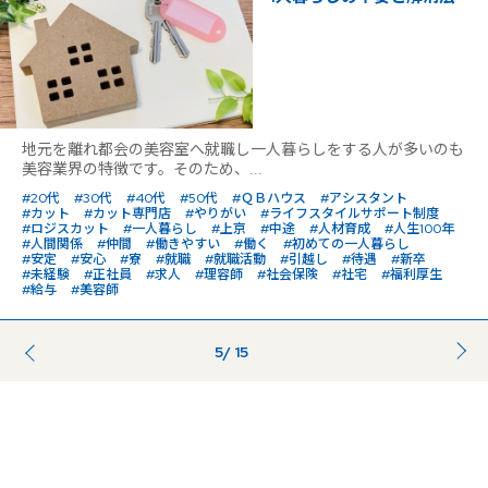
地元を離れ都会の美容室へ就職し一人暮らしをする人が多いのも
美容業界の特徴です。そのため、...
#20代
#30代
#40代
#50代
#ＱＢハウス
#アシスタント
#カット
#カット専門店
#やりがい
#ライフスタイルサポート制度
#ロジスカット
#一人暮らし
#上京
#中途
#人材育成
#人生100年
#人間関係
#仲間
#働きやすい
#働く
#初めての一人暮らし
#安定
#安心
#寮
#就職
#就職活動
#引越し
#待遇
#新卒
#未経験
#正社員
#求人
#理容師
#社会保険
#社宅
#福利厚生
#給与
#美容師
5
/ 15
前のページ
...
...