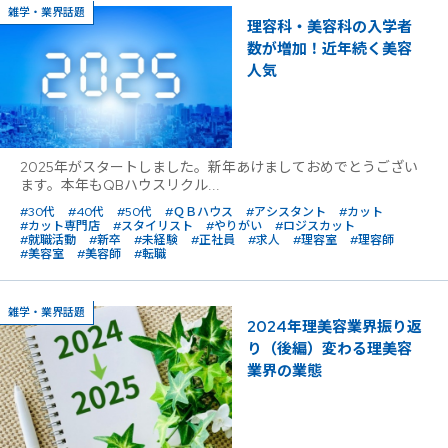
雑学・業界話題
理容科・美容科の入学者
数が増加！近年続く美容
人気
2025年がスタートしました。新年あけましておめでとうござい
ます。本年もQBハウスリクル...
#30代
#40代
#50代
#ＱＢハウス
#アシスタント
#カット
#カット専門店
#スタイリスト
#やりがい
#ロジスカット
#就職活動
#新卒
#未経験
#正社員
#求人
#理容室
#理容師
#美容室
#美容師
#転職
雑学・業界話題
2024年理美容業界振り返
り（後編）変わる理美容
業界の業態