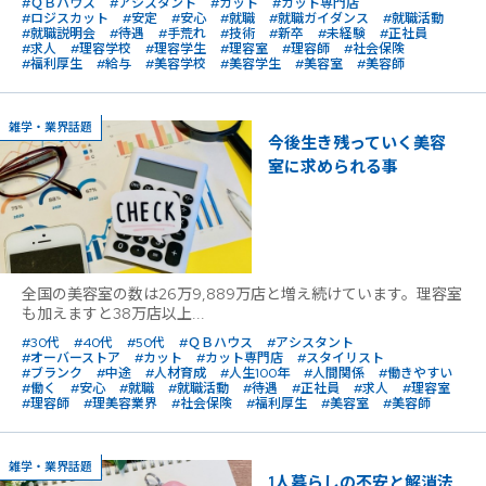
#ＱＢハウス
#アシスタント
#カット
#カット専門店
#ロジスカット
#安定
#安心
#就職
#就職ガイダンス
#就職活動
#就職説明会
#待遇
#手荒れ
#技術
#新卒
#未経験
#正社員
#求人
#理容学校
#理容学生
#理容室
#理容師
#社会保険
#福利厚生
#給与
#美容学校
#美容学生
#美容室
#美容師
雑学・業界話題
今後生き残っていく美容
室に求められる事
全国の美容室の数は26万9,889万店と増え続けています。理容室
も加えますと38万店以上...
#30代
#40代
#50代
#ＱＢハウス
#アシスタント
#オーバーストア
#カット
#カット専門店
#スタイリスト
#ブランク
#中途
#人材育成
#人生100年
#人間関係
#働きやすい
#働く
#安心
#就職
#就職活動
#待遇
#正社員
#求人
#理容室
#理容師
#理美容業界
#社会保険
#福利厚生
#美容室
#美容師
雑学・業界話題
1人暮らしの不安と解消法