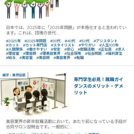
日本では、2025年に「2025年問題」が本格化すると言われてい
ます。これは、団塊の世代...
#2025年
#2025年問題
#30代
#40代
#50代
#アシスタント
#カット
#カット専門店
#スタイリスト
#やりがい
#人生100年
#人間関係
#働きやすい
#安定
#安心
#就職活動
#正社員
#求人
#理容室
#理容師
#理美容業界
#社会保険
#社会問題
#福利厚生
#給与
#美容室
#美容師
#美容業界
#転職
雑学・業界話題
専門学生必見！就職ガイ
ダンスのメリット・デメ
リット
美容業界の新卒就職活動において、あたり前になっている手段が
合同サロン説明会です。一般的に...